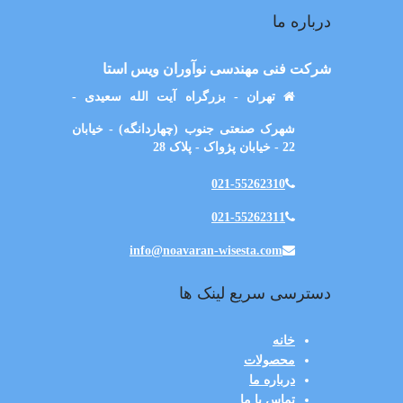
درباره ما
شرکت فنی مهندسی نوآوران ویس استا
تهران - بزرگراه آیت الله سعیدی -
شهرک صنعتی جنوب (چهاردانگه) - خیابان
22 - خیابان پژواک - پلاک 28
021-55262310
021-55262311
info@noavaran-wisesta.com
دسترسی سریع لینک ها
خانه
محصولات
درباره ما
تماس با ما