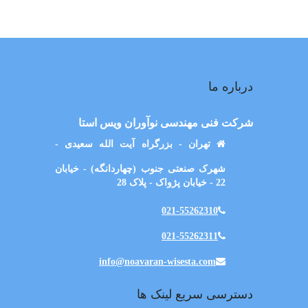
درباره ما
شرکت فنی مهندسی نوآوران ویس استا
تهران - بزرگراه آیت الله سعیدی -
شهرک صنعتی جنوب (چهاردانگه) - خیابان
22 - خیابان پژواک - پلاک 28
021-55262310
021-55262311
info@noavaran-wisesta.com
دسترسی سریع لینک ها